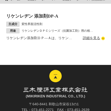
リケンレヂン 添加剤DP-A
主成分
変性界面活性剤
用途
リケンレヂンＤＰＣシリーズ（抗菌加工剤）用の相溶性向上剤
詳細を見る
リケンレヂン添加剤ＤＰ―Ａは、リケンレヂンＤＰＣシリーズ（抗菌加工剤）と、他の加工剤との相溶性向上剤…
(MIKIRIKEN INDUSTRIAL CO., LTD.)
〒640-8441 和歌山市栄谷13の1
TEL：073-451-2271 FAX：073-451-2639